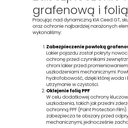
grafenową i folią
Pracując nad dynamiczną KIA Ceed GT, sku
oraz ochronie najbardziej narażonych el
wykonaliśmy:
Zabezpieczenie powłoką grafen
Lakier pojazdu został pokryty now
ochronę przed czynnikami zewnętrzny
chroni lakier przed promieniowaniem
uszkodzeniami mechanicznymi. Powło
hydrofobowość, dzięki której woda i 
utrzymanie w czystości.
Oklejenie folią PPF
W celu dodatkowej ochrony kluczow
uszkodzenia, takich jak przedni zderz
ochronną PPF (Paint Protection Film).
zabezpiecza te obszary przed odpry
mechanicznymi, jednocześnie zachow