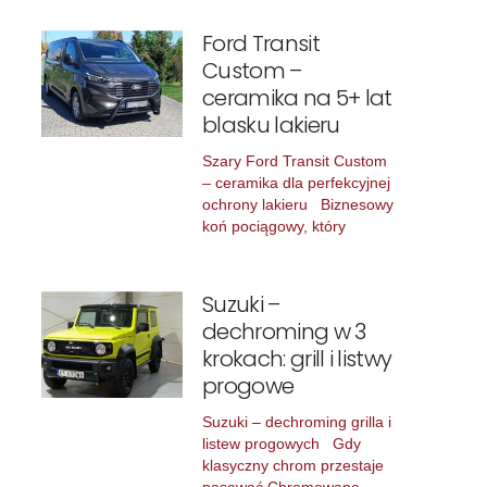
Ford Transit
Custom –
ceramika na 5+ lat
blasku lakieru
Szary Ford Transit Custom
– ceramika dla perfekcyjnej
ochrony lakieru Biznesowy
koń pociągowy, który
Suzuki –
dechroming w 3
krokach: grill i listwy
progowe
Suzuki – dechroming grilla i
listew progowych Gdy
klasyczny chrom przestaje