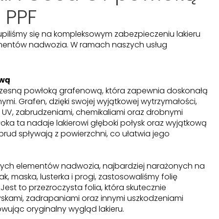
 PPF
piliśmy się na kompleksowym zabezpieczeniu lakieru
ementów nadwozia. W ramach naszych usług
ową
oczesną powłoką grafenową, która zapewnia doskonałą
mi. Grafen, dzięki swojej wyjątkowej wytrzymałości,
 UV, zabrudzeniami, chemikaliami oraz drobnymi
ka ta nadaje lakierowi głęboki połysk oraz wyjątkową
brud spływają z powierzchni, co ułatwia jego
ych elementów nadwozia, najbardziej narażonych na
ak, maska, lusterka i progi, zastosowaliśmy folię
 Jest to przezroczysta folia, która skutecznie
skami, zadrapaniami oraz innymi uszkodzeniami
ując oryginalny wygląd lakieru.