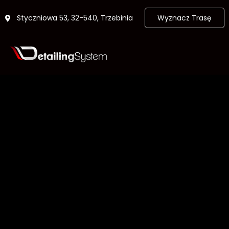
Styczniowa 53, 32-540, Trzebinia
Wyznacz Trasę