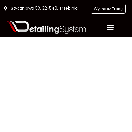
Styczniowa 53, 32-540, Trzebinia
Wyznacz Trasę