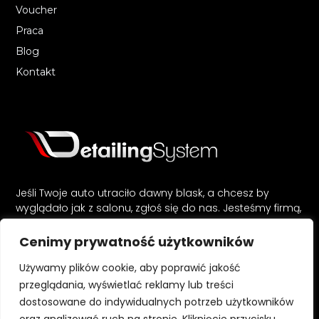
Voucher
Praca
Blog
Kontakt
Jeśli Twoje auto utraciło dawny blask, a chcesz by
wyglądało jak z salonu, zgłoś się do nas. Jesteśmy firmą,
która doprowadzi każde auto do nienagannego stanu,
zarówno od strony wnętrza jak i lakieru. Kompleksowa
Cenimy prywatność użytkowników
kosmetyka auta w naszym wydaniu sprawi, że Twój
pojazd będzie lśnił jak nowy.
Używamy plików cookie, aby poprawić jakość
przeglądania, wyświetlać reklamy lub treści
dostosowane do indywidualnych potrzeb użytkowników