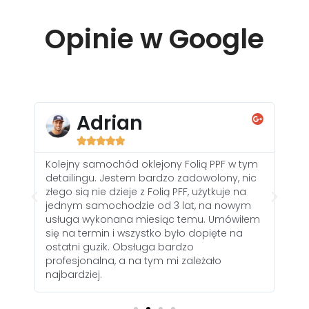
Opinie w Google
Adrian





Kolejny samochód oklejony Folią PPF w tym
Kor
detailingu. Jestem bardzo zadowolony, nic
Saa
złego sią nie dzieje z Folią PFF, użytkuje na
sa
do
jednym samochodzie od 3 lat, na nowym
zad
e
usługa wykonana miesiąc temu. Umówiłem
sam
rto
się na termin i wszystko było dopięte na
por
ostatni guzik. Obsługa bardzo
rew
profesjonalna, a na tym mi zależało
najbardziej.