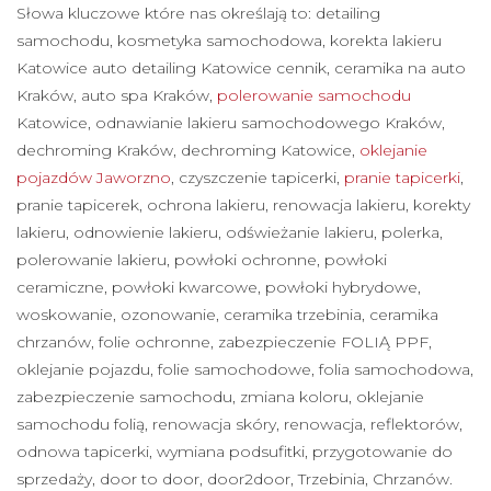
Słowa kluczowe które nas określają to: detailing
samochodu, kosmetyka samochodowa, korekta lakieru
Katowice auto detailing Katowice cennik, ceramika na auto
Kraków, auto spa Kraków,
polerowanie samochodu
Katowice, odnawianie lakieru samochodowego Kraków,
dechroming Kraków, dechroming Katowice,
oklejanie
pojazdów Jaworzno
, czyszczenie tapicerki,
pranie tapicerki
,
pranie tapicerek, ochrona lakieru, renowacja lakieru, korekty
lakieru, odnowienie lakieru, odświeżanie lakieru, polerka,
polerowanie lakieru, powłoki ochronne, powłoki
ceramiczne, powłoki kwarcowe, powłoki hybrydowe,
woskowanie, ozonowanie, ceramika trzebinia, ceramika
chrzanów, folie ochronne, zabezpieczenie FOLIĄ PPF,
oklejanie pojazdu, folie samochodowe, folia samochodowa,
zabezpieczenie samochodu, zmiana koloru, oklejanie
samochodu folią, renowacja skóry, renowacja, reflektorów,
odnowa tapicerki, wymiana podsufitki, przygotowanie do
sprzedaży, door to door, door2door, Trzebinia, Chrzanów.