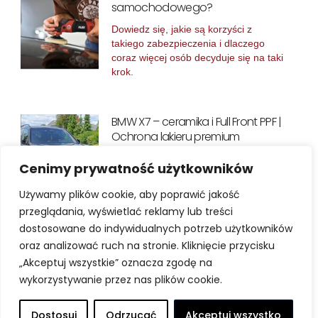
samochodowego?
Dowiedz się, jakie są korzyści z
takiego zabezpieczenia i dlaczego
coraz więcej osób decyduje się na taki
krok.
BMW X7 – ceramika i Full Front PPF |
Ochrona lakieru premium
BMW X7 – Ceramika i Full Front PPF
Cenimy prywatność użytkowników
dla perfekcyjnej ochrony lakieru
Samochód, który zasługuje
Używamy plików cookie, aby poprawić jakość
przeglądania, wyświetlać reklamy lub treści
dostosowane do indywidualnych potrzeb użytkowników
Ford Transit Custom – ceramika
oraz analizować ruch na stronie. Kliknięcie przycisku
na 5+ lat blasku lakieru
„Akceptuj wszystkie” oznacza zgodę na
wykorzystywanie przez nas plików cookie.
Szary Ford Transit Custom – ceramika
dla perfekcyjnej ochrony lakieru
Biznesowy koń pociągowy, który
Dostosuj
Odrzucać
Akceptuj wszystko