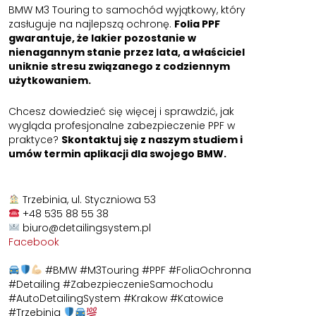
BMW M3 Touring to samochód wyjątkowy, który
zasługuje na najlepszą ochronę.
Folia PPF
gwarantuje, że lakier pozostanie w
nienagannym stanie przez lata, a właściciel
uniknie stresu związanego z codziennym
użytkowaniem.
Chcesz dowiedzieć się więcej i sprawdzić, jak
wygląda profesjonalne zabezpieczenie PPF w
praktyce?
Skontaktuj się z naszym studiem i
umów termin aplikacji dla swojego BMW.
Trzebinia, ul. Styczniowa 53
+48 535 88 55 38
biuro@detailingsystem.pl
Facebook
#BMW
#M3Touring
#PPF
#FoliaOchronna
#Detailing
#ZabezpieczenieSamochodu
#AutoDetailingSystem
#Krakow
#Katowice
#Trzebinia