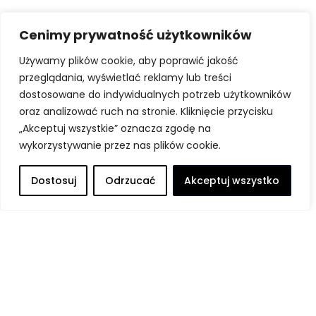
Suzuki – dechroming w 3 krokach:
Cenimy prywatność użytkowników
grill i listwy progowe
Używamy plików cookie, aby poprawić jakość
Suzuki – dechroming grilla i listew
przeglądania, wyświetlać reklamy lub treści
progowych Gdy klasyczny chrom
dostosowane do indywidualnych potrzeb użytkowników
przestaje pasować Chromowane
dodatki
oraz analizować ruch na stronie. Kliknięcie przycisku
„Akceptuj wszystkie” oznacza zgodę na
wykorzystywanie przez nas plików cookie.
Dostosuj
Odrzucać
Akceptuj wszystko