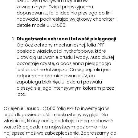
szkodliwym wpływem czynników
zewnętrznych. Dzięki precyzyjnemu
dopasowaniu, folia idealnie przylega do linii
nadwozia, podkreślając wyjątkowy charakter i
detale modelu LC 500.
Długotrwała ochrona i łatwość pielęgnacji
Oprócz ochrony mechanicznej, folia PPF
posiada właściwości hydrofobowe, które
ułatwiają usuwanie brudu i wody. Auto dłużej
pozostaje czyste, a codzienna pielęgnacja
jest znacznie łatwiejsza. Co więcej, folia jest
odporna na promieniowanie UV, co
zapobiega blaknięciu lakieru i pozwala
cieszyć się jego intensywnym kolorem przez
lata.
Oklejenie Lexusa LC 500 folią PPF to inwestycja w
jego długowieczność i nieskazitelny wygląd. Dla
właścicieli, którzy cenią perfekcję i chcą zachować
wartość pojazdu na najwyższym poziomie – to
najlepsze możliwe zabezpieczenie. Zapraszamy do