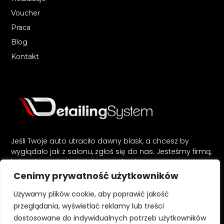
Voucher
Praca
Blog
Kontakt
Jeśli Twoje auto utraciło dawny blask, a chcesz by
wyglądało jak z salonu, zgłoś się do nas. Jesteśmy firmą,
która doprowadzi każde auto do nienagannego stanu,
zarówno od strony wnętrza jak i lakieru. Kompleksowa
Cenimy prywatność użytkowników
kosmetyka auta w naszym wydaniu sprawi, że Twój
pojazd będzie lśnił jak nowy.
Używamy plików cookie, aby poprawić jakość
przeglądania, wyświetlać reklamy lub treści
dostosowane do indywidualnych potrzeb użytkowników