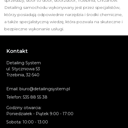
sprzedaży, door to door, door2door, Trzebinia, Chrzanów.
Detailing samochodu wykonywany jest przez specjalistów,
którzy posiadają odpowiednie narzędzia i środki chemiczne,
a także specjalistyczną wiedzę, która pozwala na skuteczne i
bezpieczne wykonanie usługi.
Kontakt
Detailing System
ul. Styczniowa 53
Trzebinia, 32-540
Email: biuro@detailingsystem.pl
Telefon: 535 88 55 38
Godziny otwarcia:
Poniedziałek - Piątek 9:00 - 17:00
Sobota: 10:00 - 13:00