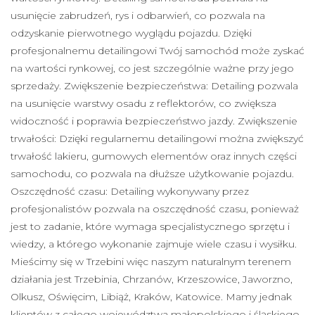
usunięcie zabrudzeń, rys i odbarwień, co pozwala na
odzyskanie pierwotnego wyglądu pojazdu. Dzięki
profesjonalnemu detailingowi Twój samochód może zyskać
na wartości rynkowej, co jest szczególnie ważne przy jego
sprzedaży. Zwiększenie bezpieczeństwa: Detailing pozwala
na usunięcie warstwy osadu z reflektorów, co zwiększa
widoczność i poprawia bezpieczeństwo jazdy. Zwiększenie
trwałości: Dzięki regularnemu detailingowi można zwiększyć
trwałość lakieru, gumowych elementów oraz innych części
samochodu, co pozwala na dłuższe użytkowanie pojazdu.
Oszczędność czasu: Detailing wykonywany przez
profesjonalistów pozwala na oszczędność czasu, ponieważ
jest to zadanie, które wymaga specjalistycznego sprzętu i
wiedzy, a którego wykonanie zajmuje wiele czasu i wysiłku.
Mieścimy się w Trzebini więc naszym naturalnym terenem
działania jest Trzebinia, Chrzanów, Krzeszowice, Jaworzno,
Olkusz, Oświęcim, Libiąż, Kraków, Katowice. Mamy jednak
klientów z całego województwa małopolskiego i śląskiego.